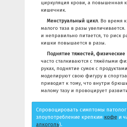
циркуляция крови, а повышенная 
кишечник.
Менструальный цикл
. Во время 
малого таза в разы увеличивается
и неправильно питается, то риск 
кишки повышается в разы.
Поднятие тяжестей, физические 
часто сталкиваются с тяжёлыми ф
руках, поднятие сумок с продуктам
моделируют свою фигуру в спортзал
приводит к тому, что внутри брюш
малому тазу и провоцирует развит
Спровоцировать симптомы патологи
злоупотребление крепким
кофе
и ч
алкоголь
).