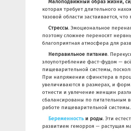
Малоподвижный образ жизни, си
которая требует длительного нахож
тазовой области застаивается, что
Стрессы
. Эмоциональное перен
поэтому сложнее переносят нервны
благоприятная атмосфера для разв
Неправильное питание
. Переку
злоупотребление фаст-фудом — всё
пищеварительной системы, посколь
При напряжении сфинктера в проц
увеличиваются в размерах, и фор
отнести и увлечение женщин разл
сбалансированы по питательным в
работе пищеварительной системы.
Беременность
и роды
. Эти есте
развитием геморроя — растущая ма