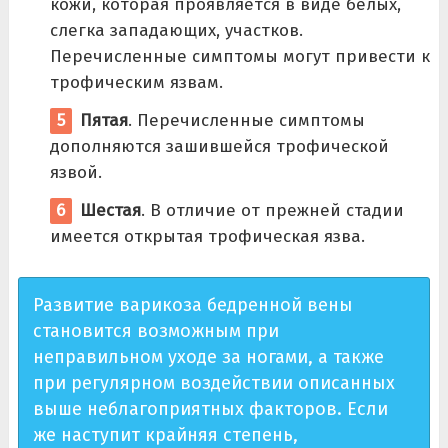
кожи, которая проявляется в виде белых,
слегка западающих, участков.
Перечисленные симптомы могут привести к
трофическим язвам.
Пятая
. Перечисленные симптомы
дополняются зашившейся трофической
язвой.
Шестая
. В отличие от прежней стадии
имеется открытая трофическая язва.
Развитие варикоза бедренной вены
становится возможным при
неправильном уходе за ногами, а также
при регулярном воздействии описанных
выше неблагоприятных факторов. Если
же наступит крайняя степень,