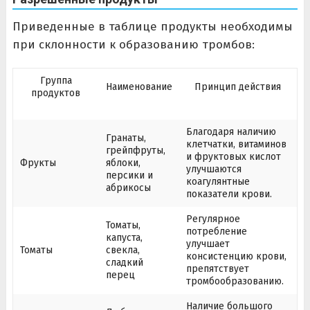
Приведенные в таблице продукты необходимы
при склонности к образованию тромбов:
Группа
Наименование
Принцип действия
продуктов
Благодаря наличию
Гранаты,
клетчатки, витаминов
грейпфруты,
и фруктовых кислот
Фрукты
яблоки,
улучшаются
персики и
коагулянтные
абрикосы
показатели крови.
Регулярное
Томаты,
потребление
капуста,
улучшает
Томаты
свекла,
консистенцию крови,
сладкий
препятствует
перец
тромбообразованию.
Наличие большого