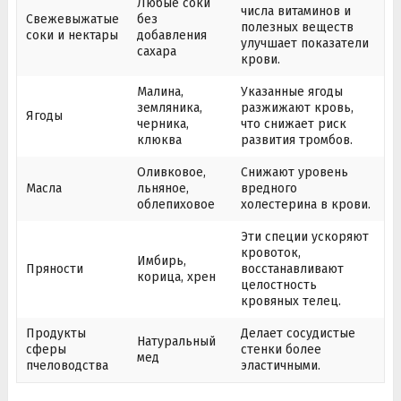
Любые соки
числа витаминов и
Свежевыжатые
без
полезных веществ
соки и нектары
добавления
улучшает показатели
сахара
крови.
Малина,
Указанные ягоды
земляника,
разжижают кровь,
Ягоды
черника,
что снижает риск
клюква
развития тромбов.
Оливковое,
Снижают уровень
Масла
льняное,
вредного
облепиховое
холестерина в крови.
Эти специи ускоряют
кровоток,
Имбирь,
Пряности
восстанавливают
корица, хрен
целостность
кровяных телец.
Продукты
Делает сосудистые
Натуральный
сферы
стенки более
мед
пчеловодства
эластичными.