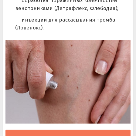
обработка пораженных конечностей
венотониками (Детрафлекс, Флебодиа);
инъекции для рассасывания тромба
(Ловенокс).