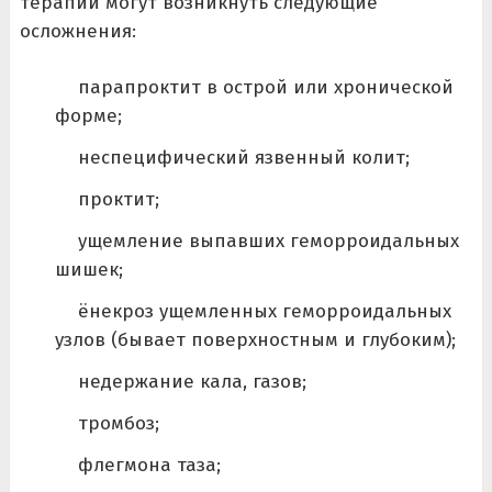
терапии могут возникнуть следующие
осложнения:
парапроктит в острой или хронической
форме;
неспецифический язвенный колит;
проктит;
ущемление выпавших геморроидальных
шишек;
ёнекроз ущемленных геморроидальных
узлов (бывает поверхностным и глубоким);
недержание кала, газов;
тромбоз;
флегмона таза;