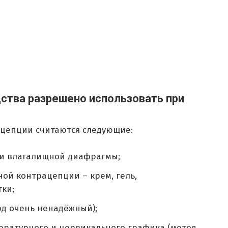
ства разрешено использовать при
цепции считаются следующие:
ли влагалищной диафрагмы;
ой контрацепции – крем, гель,
ки;
од очень ненадёжный);
ературного и цервикального графика (метод