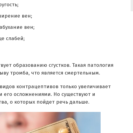
угость;
ширение вен;
абухание вен;
е слабей;
ует образованию сгустков. Такая патология
ыву тромба, что является смертельным.
видов контрацептивов только увеличивает
и его осложнениями. Но существуют и
ва, о которых пойдет речь дальше.