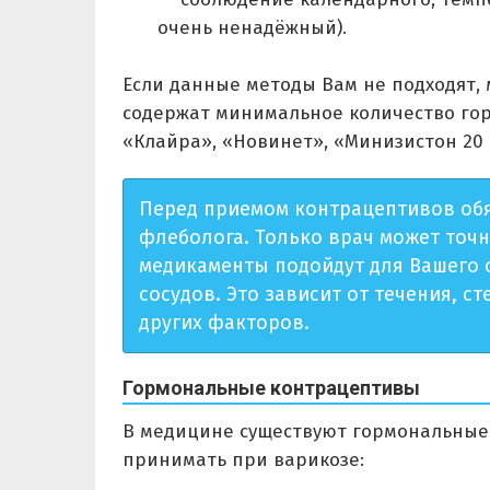
очень ненадёжный).
Если данные методы Вам не подходят,
содержат минимальное количество гор
«Клайра», «Новинет», «Минизистон 20
Перед приемом контрацептивов обя
флеболога. Только врач может точ
медикаменты подойдут для Вашего 
сосудов. Это зависит от течения, с
других факторов.
Гормональные контрацептивы
В медицине существуют гормональные
принимать при варикозе: