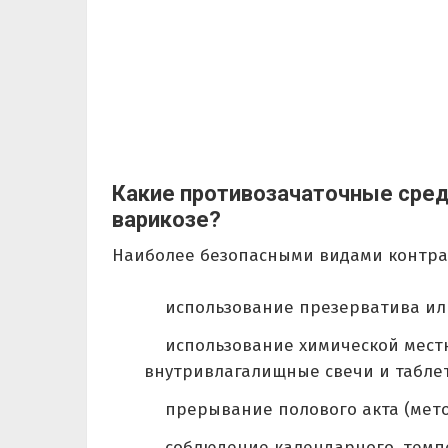
Какие противозачаточные сред
варикозе?
Наиболее безопасными видами контра
использование презерватива и
использование химической местн
внутривлагалищные свечи и таблет
прерывание полового акта (мет
соблюдение календарного, темп