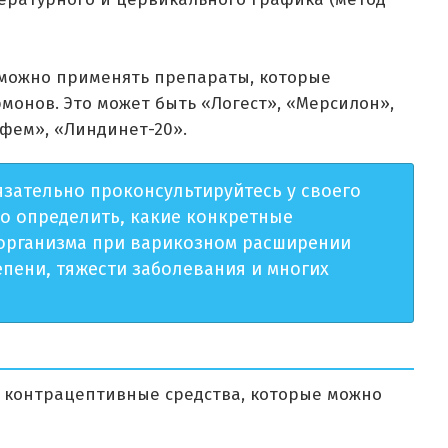
 можно применять препараты, которые
монов. Это может быть «Логест», «Мерсилон»,
 фем», «Линдинет-20».
зательно проконсультируйтесь у своего
но определить, какие конкретные
организма при варикозном расширении
тепени, тяжести заболевания и многих
 контрацептивные средства, которые можно