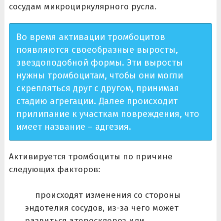
сосудам микроциркулярного русла.
Во время активации тромбоцитов
появляются своеобразные выросты,
звездоподобной формы. Эти выросты
нужны тромбоцитам, чтобы они могли
скрепляться друг с другом, принимая
стадию агрегации. Далее происходит
прилипание к участкам повреждения, что
имеет название – адгезия.
Активируется тромбоциты по причине
следующих факторов:
происходят изменения со стороны
эндотелия сосудов, из-за чего может
развиться атеросклероз или