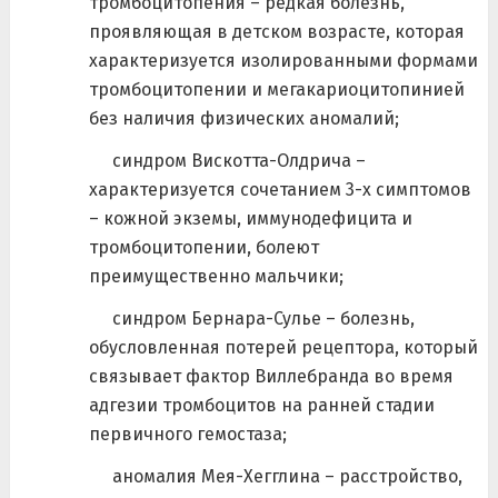
тромбоцитопения – редкая болезнь,
проявляющая в детском возрасте, которая
характеризуется изолированными формами
тромбоцитопении и мегакариоцитопинией
без наличия физических аномалий;
синдром Вискотта-Олдрича –
характеризуется сочетанием 3-х симптомов
– кожной экземы, иммунодефицита и
тромбоцитопении, болеют
преимущественно мальчики;
синдром Бернара-Сулье – болезнь,
обусловленная потерей рецептора, который
связывает фактор Виллебранда во время
адгезии тромбоцитов на ранней стадии
первичного гемостаза;
аномалия Мея-Хегглина – расстройство,