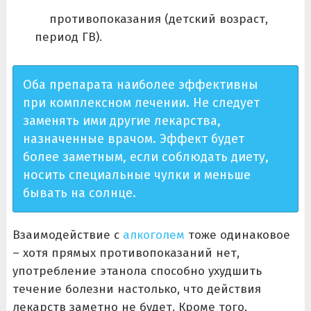
противопоказания (детский возраст,
период ГВ).
Оба препарата наиболее эффективны
при комплексном лечении. Не следует
заменять ими другие лекарства,
назначенные врачом. Эффект будет
более заметным, если соблюдать диету,
носить специальные чулки и меньше
бывать на солнце.
Взаимодействие с
алкоголем
тоже одинаковое
– хотя прямых противопоказаний нет,
употребление этанола способно ухудшить
течение болезни настолько, что действия
лекарств заметно не будет. Кроме того,