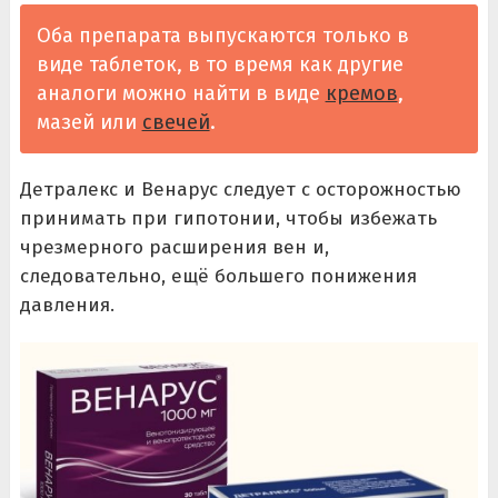
Оба препарата выпускаются только в
виде таблеток, в то время как другие
аналоги можно найти в виде
кремов
,
мазей или
свечей
.
Детралекс и Венарус следует с осторожностью
принимать при гипотонии, чтобы избежать
чрезмерного расширения вен и,
следовательно, ещё большего понижения
давления.