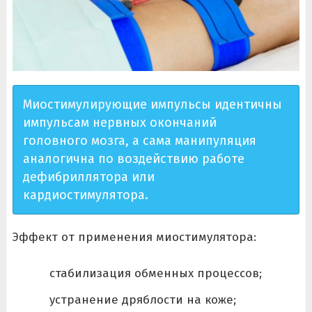
Миостимулирующие импульсы идентичны
импульсам нервных окончаний
головного мозга, а сама манипуляция
аналогична по воздействию работе
дефибриллятора или
кардиостимулятора.
Эффект от применения миостимулятора:
стабилизация обменных процессов;
устранение дряблости на коже;