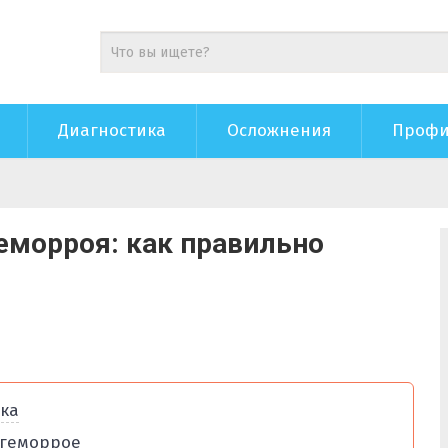
Диагностика
Осложнения
Профи
геморроя: как правильно
ска
 геморрое