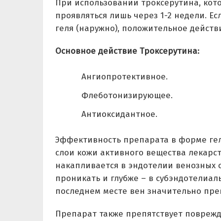
При использовании троксерутина, кото
проявляться лишь через 1-2 недели. Е
геля (наружно), положительное действ
Основное действие Троксерутина:
Ангиопротективное.
Флеботонизирующее.
Антиоксидантное.
Эффективность препарата в форме гел
слои кожи активного вещества лекарс
накапливается в эндотелии венозных с
проникать и глубже – в субэндотелиа
последнем месте вен значительно прев
Препарат также препятствует повреж