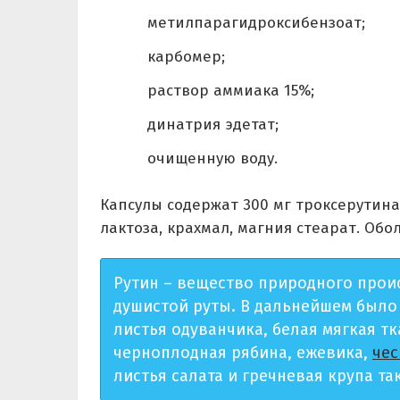
метилпарагидроксибензоат;
карбомер;
раствор аммиака 15%;
динатрия эдетат;
очищенную воду.
Капсулы содержат 300 мг троксерутина
лактоза, крахмал, магния стеарат. Обо
Рутин – вещество природного прои
душистой руты. В дальнейшем было
листья одуванчика, белая мягкая т
черноплодная рябина, ежевика,
чес
листья салата и гречневая крупа та