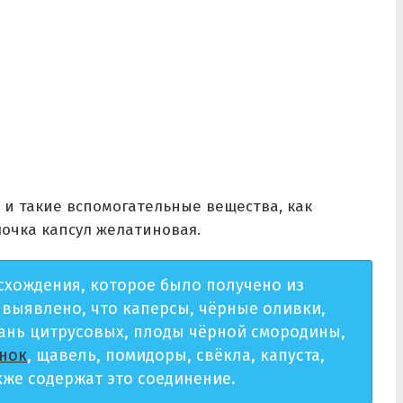
 и такие вспомогательные вещества, как
лочка капсул желатиновая.
схождения, которое было получено из
 выявлено, что каперсы, чёрные оливки,
кань цитрусовых, плоды чёрной смородины,
нок
, щавель, помидоры, свёкла, капуста,
кже содержат это соединение.