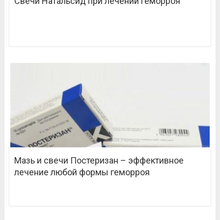
Свечи Натальсид при лечении геморроя
Мазь и свечи Постеризан – эффективное
лечение любой формы геморроя