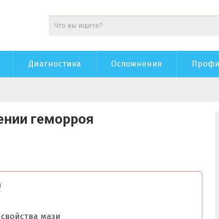
Диагностика
Осложнения
Профи
ении геморроя
н
 свойства мази