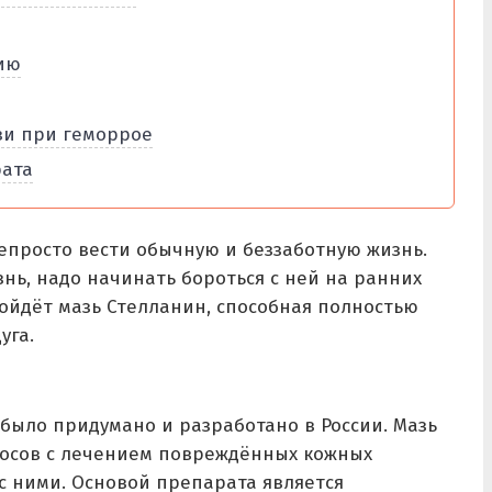
ию
зи при геморрое
рата
епросто вести обычную и беззаботную жизнь.
знь, надо начинать бороться с ней на ранних
дойдёт мазь Стелланин, способная полностью
уга.
было придумано и разработано в России. Мазь
росов с лечением повреждённых кожных
с ними. Основой препарата является