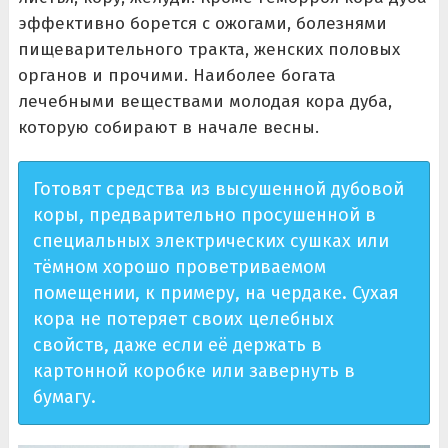
эффективно борется с ожогами, болезнями
пищеварительного тракта, женских половых
органов и прочими. Наиболее богата
лечебными веществами молодая кора дуба,
которую собирают в начале весны.
Готовят средства из высушенной дубовой
коры, предварительно просушенной в
специальных электрических сушках или
тёмном хорошо проветриваемом
помещении, к примеру, на чердаке. Сухая
кора не потеряет своих целебных
свойств, даже если её держать в
картонной коробке или завернуть в
бумагу.