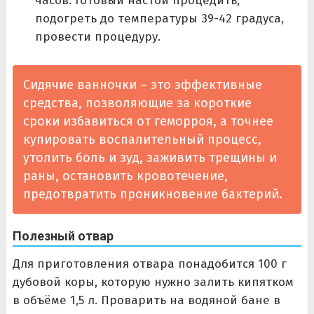
часов. Готовый настой процедить,
подогреть до температуры 39-42 градуса,
провести процедуру.
Сидячие ванночки – это эффективные
средства, позволяющие за короткие
сроки избавиться от геморроя, а точнее
купировать воспалительный процесс,
утолить боль и зуд, заживить трещины и
раны, остановить кровотечение,
предотвратить проникновение бактерий.
Полезный отвар
Для приготовления отвара понадобится 100 г
дубовой коры, которую нужно залить кипятком
в объёме 1,5 л. Проварить на водяной бане в