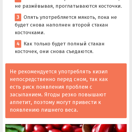
не разжёвывая, проглатываются косточки.
Опять употребляется мякоть, пока не
будет снова наполнен второй стакан
косточками.
Как только будет полный стакан
косточек, они снова съедаются.
Не рекомендуется употреблять кизил
непосредственно перед сном, так как
есть риск появления проблем с
засыпанием. Ягоды резко повышают
аппетит, поэтому могут привести к
появлению лишнего веса.