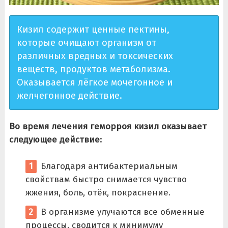
Кизил содержит ценные пектины,
которые очищают организм от
различных вредных и токсических
веществ, продуктов метаболизма.
Оказывается лёгкое мочегонное и
желчегонное действие.
Во время лечения геморроя кизил оказывает
следующее действие:
Благодаря антибактериальным
свойствам быстро снимается чувство
жжения, боль, отёк, покраснение.
В организме улучаются все обменные
процессы, сводится к минимуму