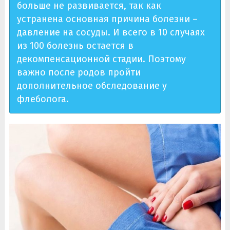
больше не развивается, так как
устранена основная причина болезни –
давление на сосуды. И всего в 10 случаях
из 100 болезнь остается в
декомпенсационной стадии. Поэтому
важно после родов пройти
дополнительное обследование у
флеболога.