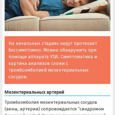
На начальных стадиях недуг протекает
бессимптомно. Можно обнаружить при
помощи аппарата УЗИ. Симптоматика и
картина анализов схожи с
тромбоэмболией мезентериальных
сосудов.
Мезентериальных артерий
Тромбоэмболия мезентериальных сосудов
(вены, артерии) сопровождается “синдромом