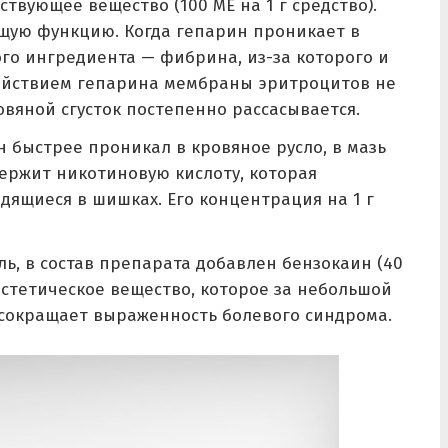
йствующее вещество (100 МЕ на 1 г средство).
ую функцию. Когда гепарин проникает в
ого ингредиента — фибрина, из-за которого и
действием гепарина мембраны эритроцитов не
овяной сгусток постепенно рассасывается.
н быстрее проникал в кровяное русло, в мазь
ержит никотиновую кислоту, которая
дящиеся в шишках. Его концентрация на 1 г
ль, в состав препарата добавлен бензокаин (40
нестетическое вещество, которое за небольшой
сокращает выраженность болевого синдрома.