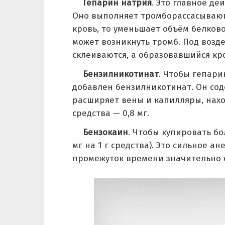
Гепарин натрия
. Это главное де
Оно выполняет тромборассасывающ
кровь, то уменьшает объём белков
может возникнуть тромб. Под воз
склеиваются, а образовавшийся кр
Бензилникотинат
. Чтобы гепари
добавлен бензилникотинат. Он сод
расширяет вены и капилляры, нахо
средства — 0,8 мг.
Бензокаин
. Чтобы купировать бо
мг на 1 г средства). Это сильное а
промежуток времени значительно 