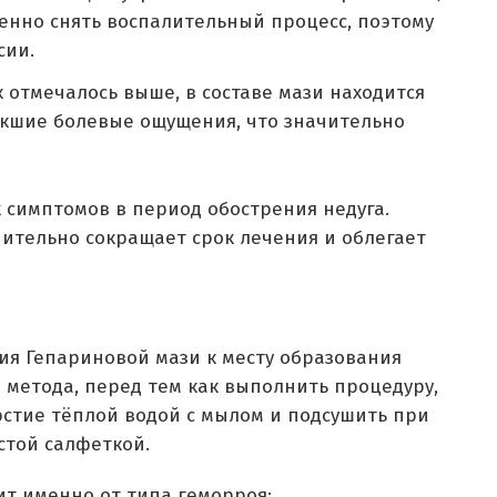
енно снять воспалительный процесс, поэтому
сии.
 отмечалось выше, в составе мази находится
икшие болевые ощущения, что значительно
х симптомов в период обострения недуга.
ительно сокращает срок лечения и облегает
ия Гепариновой мази к месту образования
о метода, перед тем как выполнить процедуру,
стие тёплой водой с мылом и подсушить при
той салфеткой.
т именно от типа геморроя: