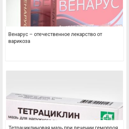
Венарус – отечественное лекарство от
варикоза
Тетрациклиновая мазь при лечении геморроя