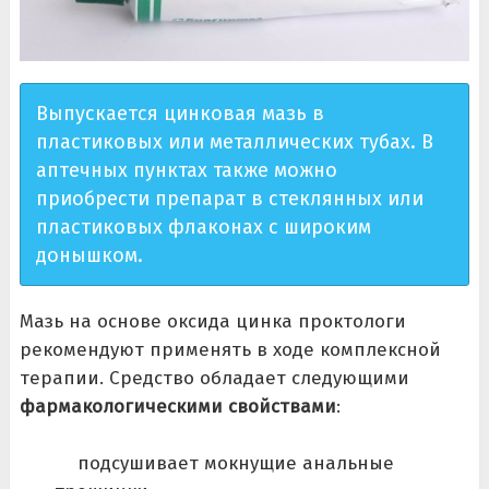
Выпускается цинковая мазь в
пластиковых или металлических тубах. В
аптечных пунктах также можно
приобрести препарат в стеклянных или
пластиковых флаконах с широким
донышком.
Мазь на основе оксида цинка проктологи
рекомендуют применять в ходе комплексной
терапии. Средство обладает следующими
фармакологическими свойствами
:
подсушивает мокнущие анальные